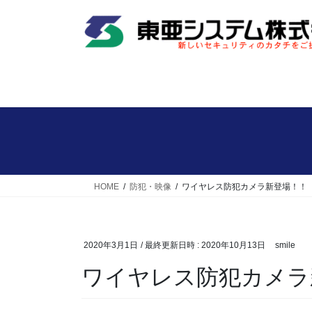
コ
ナ
ン
ビ
テ
ゲ
ン
ー
ツ
シ
へ
ョ
ス
ン
キ
に
ッ
移
プ
動
HOME
防犯・映像
ワイヤレス防犯カメラ新登場！！
2020年3月1日
/ 最終更新日時 :
2020年10月13日
smile
ワイヤレス防犯カメラ