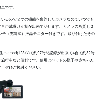
簡単です。
ているので２つの機能を集約したカメラなのでいつでも
ど音声威嚇けん制が出来て話せます。カメラの画質も２
インチ（充電式）液晶モニター付きです。取り付けたその
crosd(128Ｇ)で約97時間記録が出来て4台で約32時
き旅行中など便利です。使用はペットの様子や赤ちゃん
す、ぜひご検討ください。