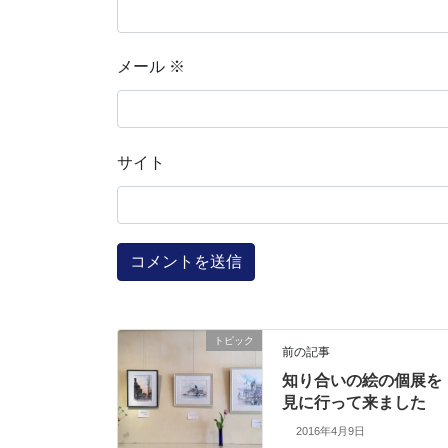
メール
※
サイト
トピック
前の記事
知り合いの絵の個展を
見に行って来ました
2016年4月9日