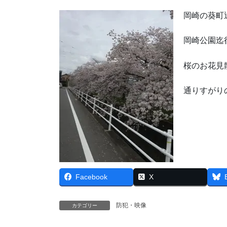
岡崎の葵町
岡崎公園迄
桜のお花見
通りすがり
Facebook
X
防犯・映像
カテゴリー