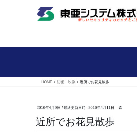
コ
ナ
ン
ビ
テ
ゲ
ン
ー
ツ
シ
へ
ョ
ス
ン
キ
に
ッ
移
プ
動
HOME
防犯・映像
近所でお花見散歩
2016年4月9日
/ 最終更新日時 :
2016年4月11日
森
近所でお花見散歩