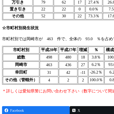
万引き
79
62
17
27.4％
26
置き引き
22
22
0
0.0％
7.
その他
52
30
22
73.3％
17
☆市町村別発生状況
市町村別では岡崎市が 463 件で、全体の 93.0 ％を占
市町村別
平成28年
平成27年
増減
％
構成
総数
498
480
18
3.8％
100
岡崎市
6.2％
93
463
436
27
幸田町
-26.2％
6.
31
42
-11
その他（管轄外）
100.0％
0.
4
2
2
＊詳しくは愛知県警にお問い合わせ下さい（数字について間
Facebook
X