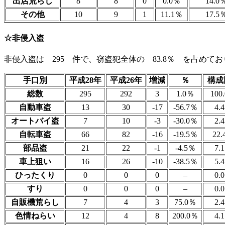
出店荒らし
8
8
0
0.0％
14.0
その他
10
9
1
11.1％
17.5
☆非侵入盗
非侵入盗は 295 件で、窃盗犯全体の 83.8％ を占めて
手口別
平成28年
平成26年
増減
％
構成
総数
295
292
3
1.0％
100
自動車盗
13
30
-17
-56.7％
4.
オートバイ盗
7
10
-3
-30.0％
2.
自転車盗
66
82
-16
-19.5％
22
部品盗
21
22
-1
-4.5％
7.
車上狙い
16
26
-10
-38.5％
5.
ひったくり
0
0
0
–
0.
すり
0
0
0
–
0.
自販機荒らし
7
4
3
75.0％
2.
色情ねらい
12
4
8
200.0％
4.