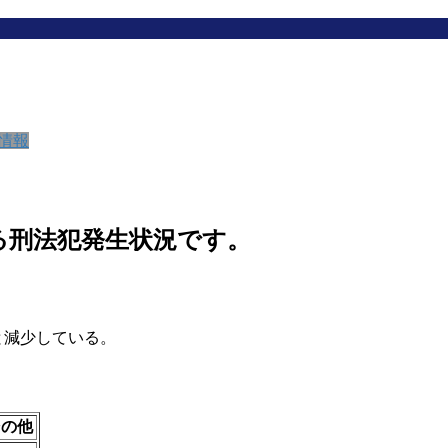
情報
る刑法犯発生状況です。
）と減少している。
その他