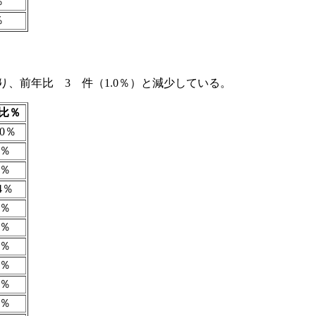
％
％
おり、前年比 3 件（1.0％）と減少している。
比％
.0％
4％
4％
.4％
1％
4％
0％
0％
4％
1％