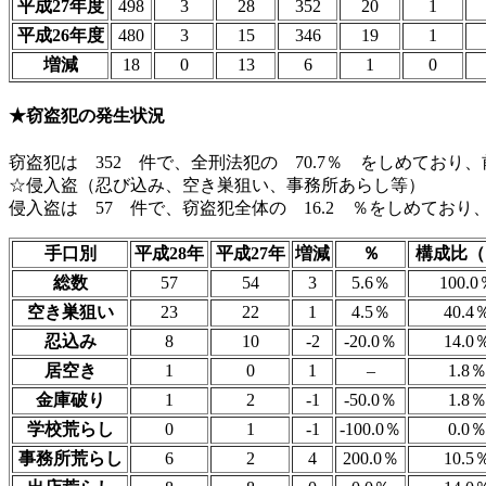
平成27年度
498
3
28
352
20
1
平成26年度
480
3
15
346
19
1
増減
18
0
13
6
1
0
★窃盗犯の発生状況
窃盗犯は 352 件で、全刑法犯の 70.7％ をしめており、
☆侵入盗（忍び込み、空き巣狙い、事務所あらし等）
侵入盗は 57 件で、窃盗犯全体の 16.2 ％をしめており
手口別
平成28年
平成27年
増減
％
構成比（
総数
57
54
3
5.6％
100.0
空き巣狙い
23
22
1
4.5％
40.4
忍込み
8
10
-2
-20.0％
14.0
居空き
1
0
1
–
1.8
金庫破り
1
2
-1
-50.0％
1.8
学校荒らし
0
1
-1
-100.0％
0.0
事務所荒らし
6
2
4
200.0％
10.5