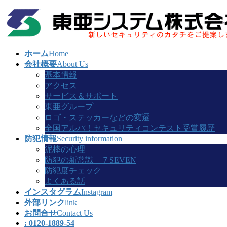
コ
ナ
ン
ビ
テ
ゲ
ン
ー
ホーム
Home
ツ
シ
会社概要
About Us
へ
ョ
基本情報
ス
ン
アクセス
キ
に
サービス＆サポート
ッ
移
東亜グループ
プ
動
ロゴ・ステッカーなどの変遷
全国アルパ！セキュリティコンテスト受賞履歴
防犯情報
Security information
泥棒の心理
防犯の新常識 ７SEVEN
防犯度チェック
よくある話
インスタグラム
Instagram
外部リンク
link
お問合せ
Contact Us
: 0120-1889-54