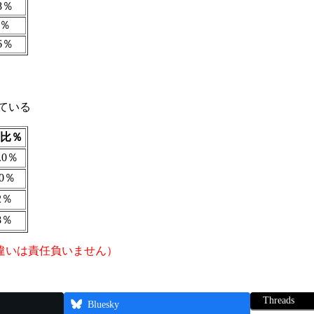
.8％
5％
.6％
めている
比％
.0％
.0％
2％
8％
違いは責任負いません）
Threads
Bluesky