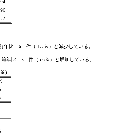
94
96
-2
前年比 6 件（-1.7％）と減少している。
、前年比 3 件（5.6％）と増加している。
％）
％
％
％
％
％
％
％