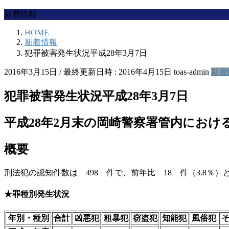
新着情報
HOME
新着情報
犯罪被害発生状況平成28年3月7日
2016年3月15日
/ 最終更新日時 :
2016年4月15日
toas-admin
新着
犯罪被害発生状況平成28年3月7日
平成28年2月末の岡崎警察署管内におけ
概要
刑法犯の認知件数は 498 件で、前年比 18 件（3.8％
★罪種別発生状況
年別・種別
合計
凶悪犯
粗暴犯
窃盗犯
知能犯
風俗犯