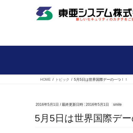
コ
ナ
ン
ビ
テ
ゲ
ン
ー
ツ
シ
へ
ョ
ス
ン
キ
に
ッ
移
プ
動
HOME
トピック
5月5日は世界国際デーの一つ！！
2016年5月1日
/ 最終更新日時 :
2016年5月1日
smile
5月5日は世界国際デ