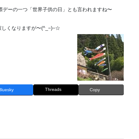
国際デーの一つ「世界子供の日」とも言われますね〜
くなりますが〜(^_−)−☆
Threads
Bluesky
Copy