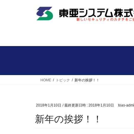
コ
ナ
ン
ビ
テ
ゲ
ン
ー
ツ
シ
へ
ョ
ス
ン
キ
に
ッ
移
プ
動
HOME
トピック
新年の挨拶！！
2018年1月10日
/ 最終更新日時 :
2018年1月10日
toas-adm
新年の挨拶！！