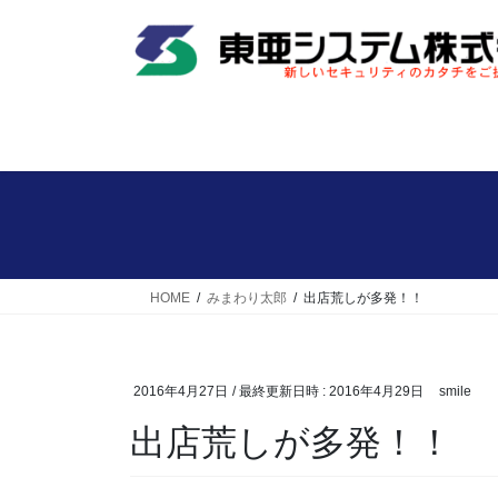
コ
ナ
ン
ビ
テ
ゲ
ン
ー
ツ
シ
へ
ョ
ス
ン
キ
に
ッ
移
プ
動
HOME
みまわり太郎
出店荒しが多発！！
2016年4月27日
/ 最終更新日時 :
2016年4月29日
smile
出店荒しが多発！！